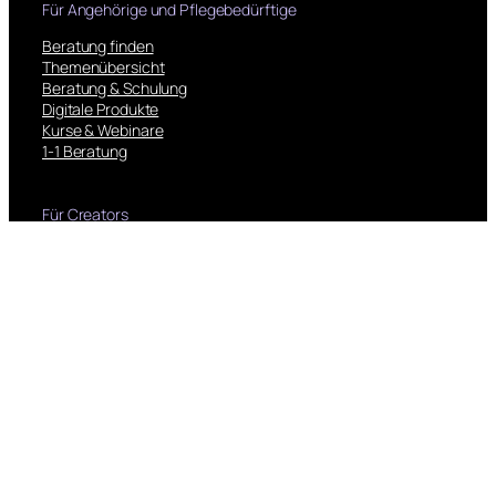
Für Angehörige und Pflegebedürftige
Beratung finden
Themenübersicht
Beratung & Schulung
Digitale Produkte
Kurse & Webinare
1-1 Beratung
Für Creators
Rechtliches
Kontankt
Kontakt Uns
Facebook