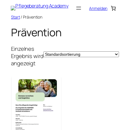
Zum
Anmelden
Inhalt
Start
/ Prävention
springen
Prävention
Einzelnes
Ergebnis wird
angezeigt