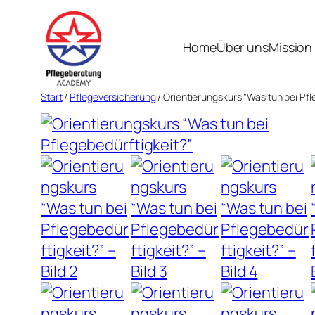
Zum
Inhalt
Home
Über uns
Mission
springen
Start
/
Pflegeversicherung
/ Orientierungskurs “Was tun bei Pfl