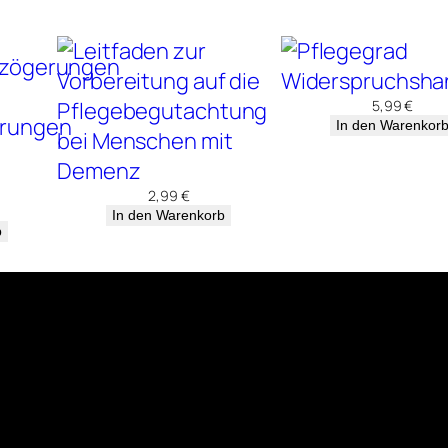
f
l
e
5,99
€
g
In den Warenkor
e
b
2,99
€
e
In den Warenkorb
b
d
ü
r
f
t
i
g