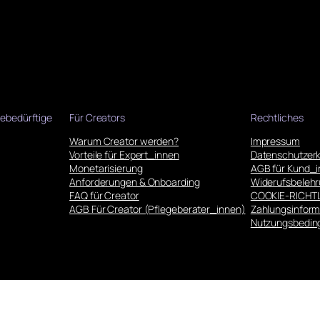
k
e
i
t
?
”
gebedürftige
Für Creators
Rechtliches
M
Warum Creator werden?
Impressum
e
Vorteile für Expert_innen
Datenschutzerk
Monetarisierung
AGB für Kund_
n
Anforderungen & Onboarding
Widerufsbeleh
g
FAQ für Creator
COOKIE-RICHTL
AGB Für Creator (Pflegeberater_innen)
Zahlungsinform
e
Nutzungsbedin