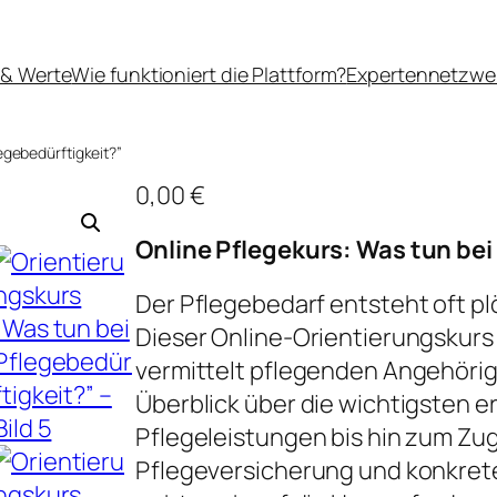
 & Werte
Wie funktioniert die Plattform?
Expertennetzwe
egebedürftigkeit?”
0,00
€
Online Pflegekurs: Was tun bei
Der Pflegebedarf entsteht oft plö
Dieser Online-Orientierungskurs 
vermittelt pflegenden Angehörig
Überblick über die wichtigsten e
Pflegeleistungen bis hin zum Zu
Pflegeversicherung und konkreten