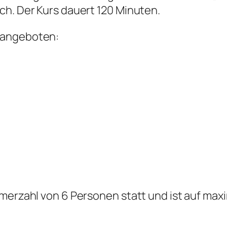
ch. Der Kurs dauert 120 Minuten.
k
u
 angeboten:
r
s
“
W
a
s
t
u
n
b
hmerzahl von 6 Personen statt und ist auf ma
e
i
P