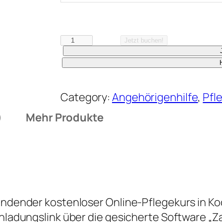
O
Jetzt buchen!
r
i
e
Category:
Angehörigenhilfe
, 
Pfl
n
t
)
Mehr Produkte
i
e
r
u
n
findender kostenloser Online-Pflegekurs in Ko
g
Einladungslink über die gesicherte Software „
s